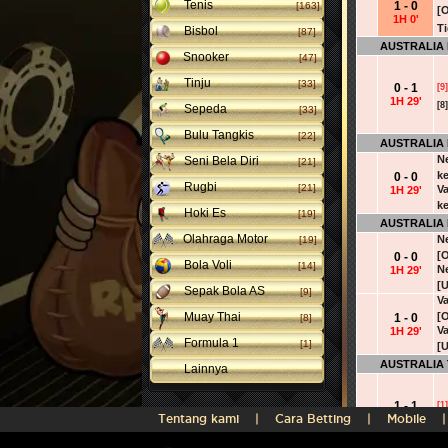
Tentang kami
|
Cara Betting
|
Mobile
|