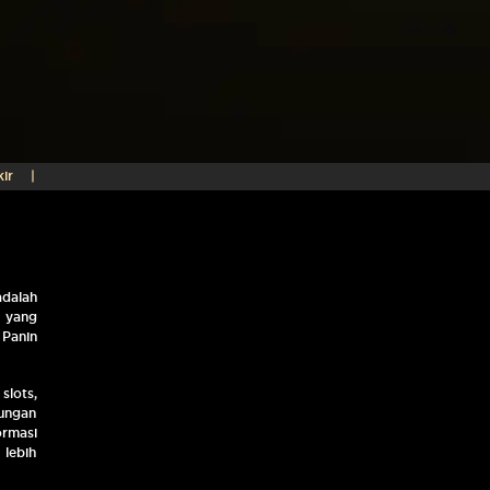
kir
|
adalah
 yang
 Panin
slots,
kungan
ormasi
 lebih