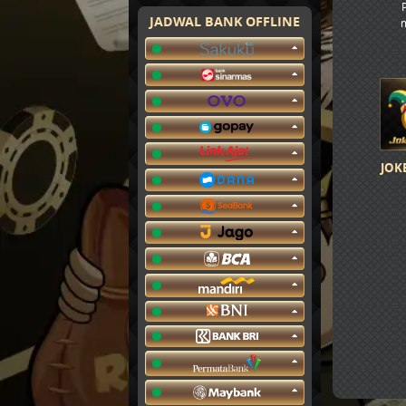
JADWAL BANK OFFLINE
m
JOK