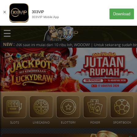
×
303VIP
Download
303VIP Mobile App
☰
NEW :
saat ini mulai dari 10 ribu loh, WOOOW! | Untuk sekarang sudah bisa menggu
DESKTOP
MASUK
SLOTS
LIVECASINO
ELOTTERY
POKER
SPORTBOOK