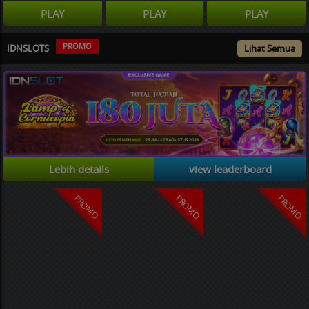
PLAY
PLAY
PLAY
PROMO
IDNSLOTS
Lihat Semua
Lebih details
view leaderboard
PROMO
PROMO
PROMO