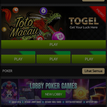
PROMO
PLAY
NEW
NEW
NEW
PLAY
PLAY
PLAY
POKER
Lihat Semua