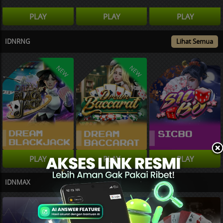
PLAY
PLAY
PLAY
IDNRNG
Lihat Semua
NEW
NEW
PLAY
PLAY
PLAY
IDNMAX