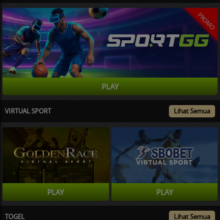
PROMO
PLAY
VIRTUAL SPORT
Lihat Semua
PLAY
PLAY
TOGEL
Lihat Semua