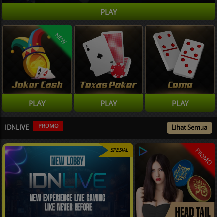
PLAY
NEW
PLAY
PLAY
PLAY
PROMO
IDNLIVE
Lihat Semua
PROMO
SPESIAL