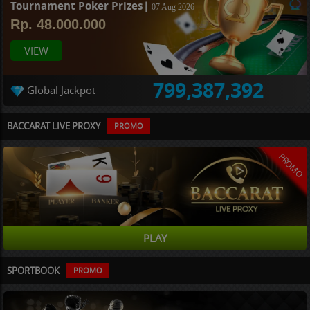
Tournament Poker Prizes|
07 Aug 2026
Rp. 48.000.000
VIEW
799,387,392
Global Jackpot
BACCARAT LIVE PROXY
PROMO
PROMO
PLAY
SPORTBOOK
PROMO